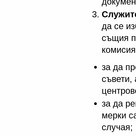
докумен
Служит
да се и
същия п
комисия
за да п
съвети,
центров
за да р
мерки с
случая;