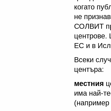
когато пуб
не признав
СОЛВИТ пр
центрове. 
ЕС и в Исл
Всеки слу
центъра:
местния
ц
има най-те
(например