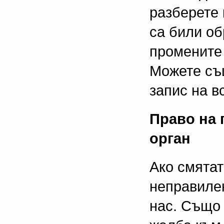
разберете 
са били об
промените 
Можете същ
запис на в
Право на 
орган
Ако смятат
неправилен
нас. Също 