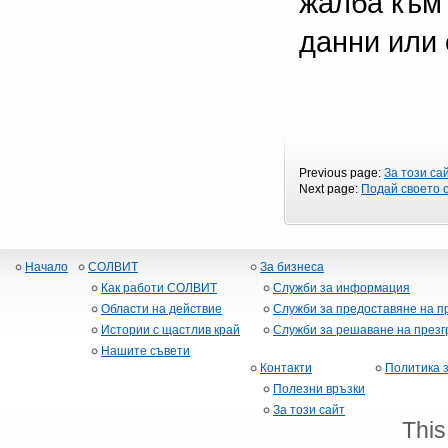
жалба към
данни или 
Previous page:
За този са
Next page:
Подай своето 
Начало
СОЛВИТ
За бизнеса
Как работи СОЛВИТ
Служби за информация
Области на действие
Служби за предоставяне на п
Истории с щастлив край
Служби за решаване на през
Нашите съвети
Контакти
Политика 
Полезни връзки
За този сайт
This