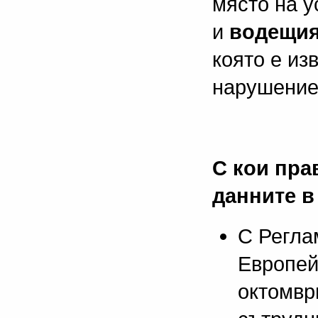
място на у
и
водещи
която е и
нарушение
С кои пра
данните 
С Регла
Европей
октомвр