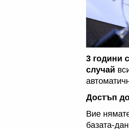
3 години 
случай
вси
автоматичн
Достъп до
Вие нямате
базата-да