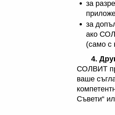
за разр
прилож
за допъ
ако СОЛ
(само с
4. Др
СОЛВИТ пр
ваше съгла
компетент
Съвети“ ил