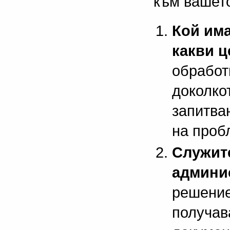
към вашет
Кой има
какви 
обработ
доколко
запитва
на проб
Служит
админи
решение
получав