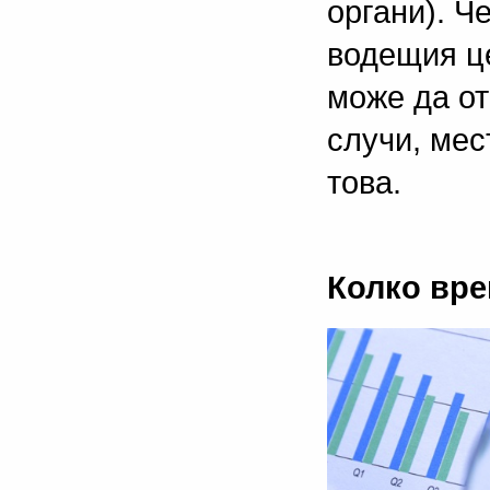
органи). Ч
водещия це
може да от
случи, ме
това.
Колко вре