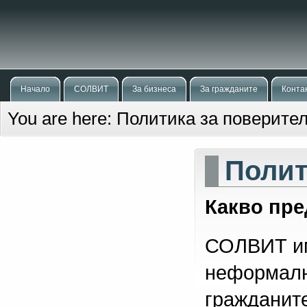
Начало
СОЛВИТ
За бизнеса
За гражданите
Конта
You are here:
Политика за поверите
Полит
Какво пр
СОЛВИТ им
неформалн
гражданите