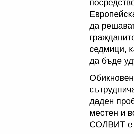
посредств
Европейска
да решава
гражданите
седмици, к
да бъде уд
Обикновен
сътруднич
даден проб
местен и 
СОЛВИТ е 