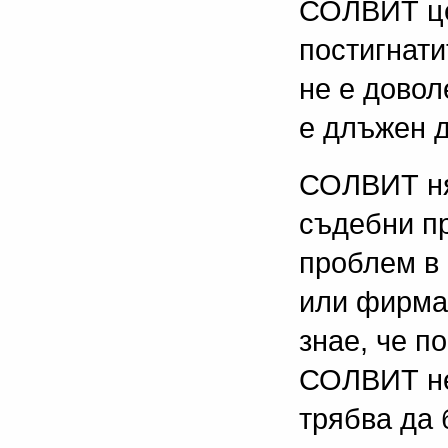
СОЛВИТ це
постигнати
не е довол
е длъжен д
СОЛВИТ ня
съдебни пр
проблем в
или фирма
знае, че п
СОЛВИТ не
трябва да 