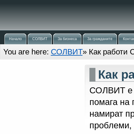
Начало
СОЛВИТ
За бизнеса
За гражданите
Конта
You are here:
СОЛВИТ
»
Как работи
Как р
СОЛВИТ е 
помага на 
намират п
проблеми, 